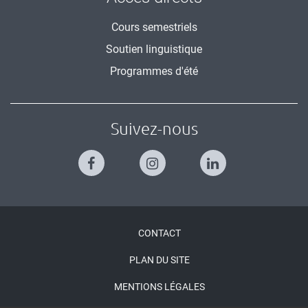
Cours semestriels
Soutien linguistique
Programmes d'été
Suivez-nous
Menu
CONTACT
Pied
PLAN DU SITE
de
MENTIONS LÉGALES
page