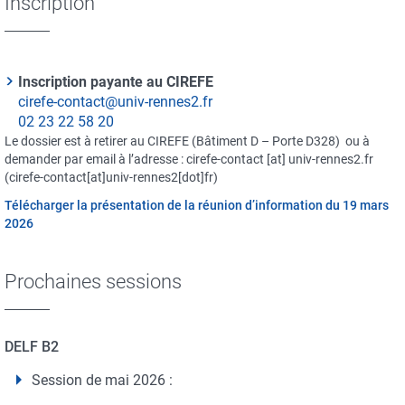
Inscription
Fonction
Inscription payante au CIREFE
du
cirefe-contact@univ-rennes2.fr
contact
Téléphone
02 23 22 58 20
Le dossier est à retirer au CIREFE (Bâtiment D – Porte D328) ou à
demander par email à l’adresse :
cirefe-contact
[at]
univ-rennes2.fr
(cirefe-contact[at]univ-rennes2[dot]fr)
Télécharger la présentation de la réunion d’information du 19 mars
2026
Prochaines sessions
DELF B2
Session de mai 2026 :