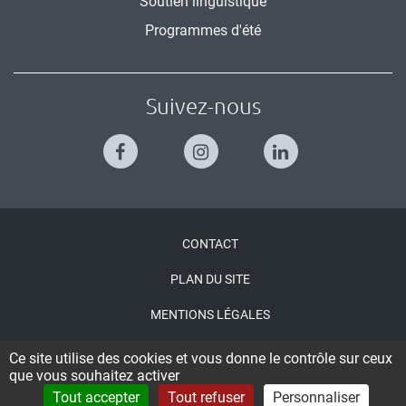
Soutien linguistique
Programmes d'été
Suivez-nous
Menu
CONTACT
Pied
PLAN DU SITE
de
MENTIONS LÉGALES
page
ACCESSIBILITÉ : NON CONFORME
Ce site utilise des cookies et vous donne le contrôle sur ceux
que vous souhaitez activer
CONNEXION
Tout accepter
Tout refuser
Personnaliser